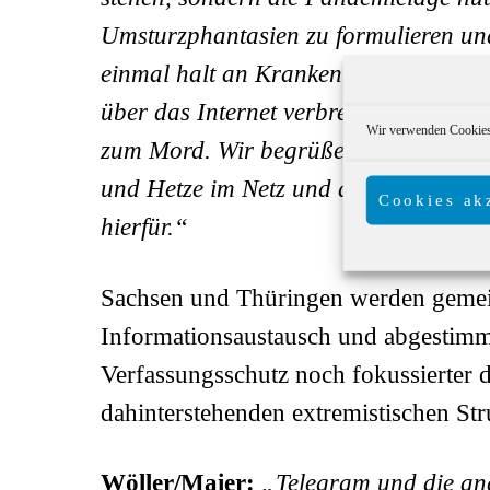
Umsturzphantasien zu formulieren und
einmal halt an Krankenhauseinfahrte
über das Internet verbreiteten Tiraden
Wir verwenden Cookies,
zum Mord. Wir begrüßen die Bemühu
und Hetze im Netz und danken der ne
Cookies ak
hierfür.“
Sachsen und Thüringen werden geme
Informationsaustausch und abgestimmt
Verfassungsschutz noch fokussierter 
dahinterstehenden extremistischen Str
Wöller/Maier:
„Telegram und die and