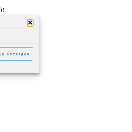
ht
r
s
en anzeigen