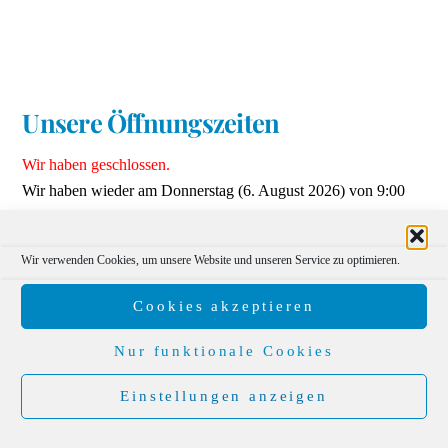
Unsere Öffnungszeiten
Wir haben geschlossen.
Wir haben wieder am Donnerstag (6. August 2026) von 9:00
bis 17:00 geöffnet
Wir freuen uns auf Ihren Besuch!
Wir verwenden Cookies, um unsere Website und unseren Service zu optimieren.
Kontakt
Cookies akzeptieren
Erlesenes | Südthüringer Rundschau
Nur funktionale Cookies
Kurierverlag GmbH
Einstellungen anzeigen
Untere Marktstraße 17